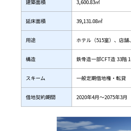
建築面積
3,600.83㎡
延床面積
39,131.08㎡
用途
ホテル（515室）、店舗
構造
鉄骨造一部CFT造 33階 1
スキーム
一般定期借地権・転貸
借地契約期間
2020年4月～2075年3月