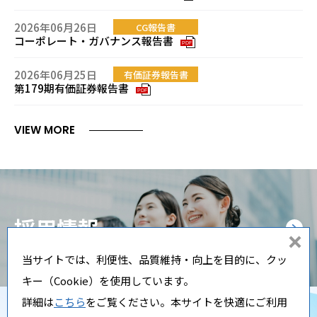
2026年06月26日
CG報告書
コーポレート・ガバナンス報告書
PDF
2026年06月25日
有価証券報告書
第179期有価証券報告書
PDF
VIEW MORE
採用情報
同
当サイトでは、利便性、品質維持・向上を目的に、クッ
意
キー（Cookie）を使用しています。
し
詳細は
こちら
をご覧ください。本サイトを快適にご利用
な
Copyright ⓒ Nippi, Inc. All rights reserved.