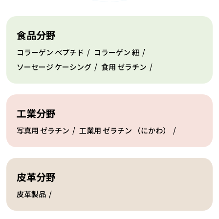
食品分野
ニッピペプタイド
コラーゲン
ペプチド
コラーゲン
紐
ソーセージ
ケーシング
食用
ゼラチン
工業分野
写真用
ゼラチン
工業用
ゼラチン
（にかわ）
皮革分野
皮革製品
Collagenomics