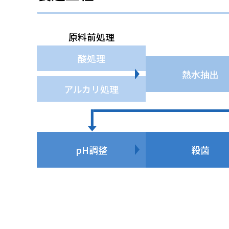
原料前処理
酸処理
熱水抽出
アルカリ処理
pH調整
殺菌