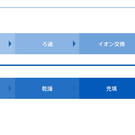
ろ過
イオン交換
乾燥
充填