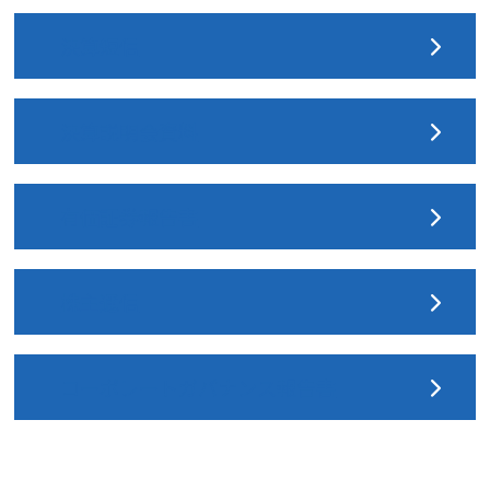
決算短信
決算説明会資料
有価証券報告書
株主通信
コーポレートガバナンス報告書