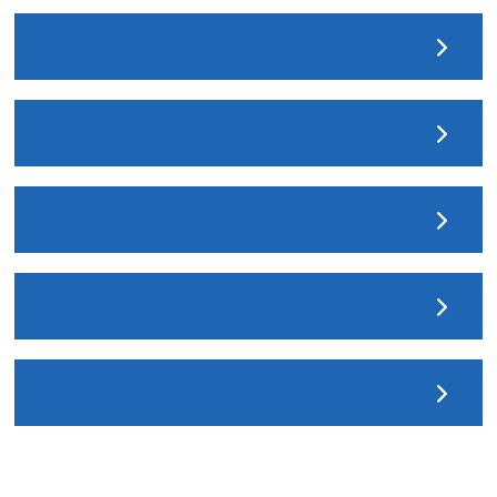
決算短信
決算説明会資料
有価証券報告書
株主通信
コーポレートガバナンス報告書