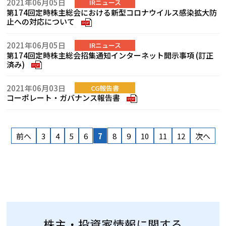
2021年06月05日
IRニュース
第174回定時株主総会における新型コロナウイルス感染拡大防
止への対応について
PDF
2021年06月05日
IRニュース
第174回定時株主総会招集通知インターネット開示事項 (訂正
済み)
PDF
2021年06月03日
CG報告書
コーポレート・ガバナンス報告書
PDF
前へ
3
4
5
6
7
8
9
10
11
12
次へ
株主・投資家情報に関する