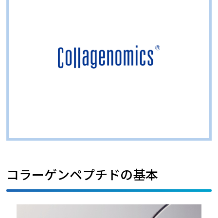
ニッピのコラーゲン研究開発は1921年に始まりまし
た。その研究によって生まれた次世代型コラーゲンペ
プチドが「Collagenomics」（コラゲノミクス）で
す。従来のコラーゲンペプチドとは異なり、経口摂取
後に体内で安定かつ高濃度で吸収される活性ペプチド
を豊富に含有しています。
詳しく見る
コラーゲンペプチドの基本