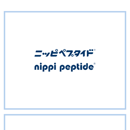
ニッピペプタイドは、ニッピが長年培った技術を活か
して製造した、高品質なコラーゲンペプチドです。
牛、豚、魚由来の原料を使用し、溶解性に優れた造粒
タイプも販売しており、さまざまな用途にご利用いた
だけます。
詳しく見る